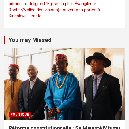
admin
sur
Religion:L’Eglise du plein Évangile(Le
Rocher/Vallée des visions)a ouvert ses portes à
Kingabwa-Limete
You may Missed
POLITIQUE
Réforme constitutionnelle : Sa Majesté Mfumu