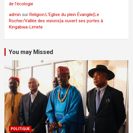
de l’écologie
admin
sur
Religion:L’Eglise du plein Évangile(Le
Rocher/Vallée des visions)a ouvert ses portes à
Kingabwa-Limete
You may Missed
POLITIQUE