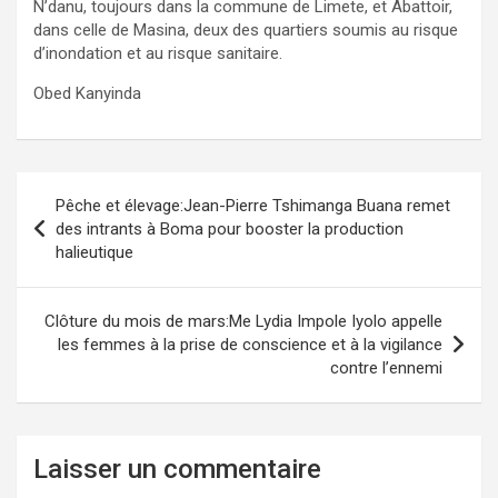
N’danu, toujours dans la commune de Limete, et Abattoir,
dans celle de Masina, deux des quartiers soumis au risque
d’inondation et au risque sanitaire.
Obed Kanyinda
Navigation
Pêche et élevage:Jean-Pierre Tshimanga Buana remet
de
des intrants à Boma pour booster la production
halieutique
l’article
Clôture du mois de mars:Me Lydia Impole Iyolo appelle
les femmes à la prise de conscience et à la vigilance
contre l’ennemi
Laisser un commentaire