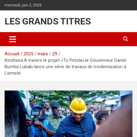
Aller
mercredi, juin 3, 2026
au
contenu
LES GRANDS TITRES
Accueil
2025
mars
29
Kinshasa:A travers le projet «To Petola»,le Gouverneur Daniel
Bumba Lubaki lance une série de travaux de modernisation à
Liemete