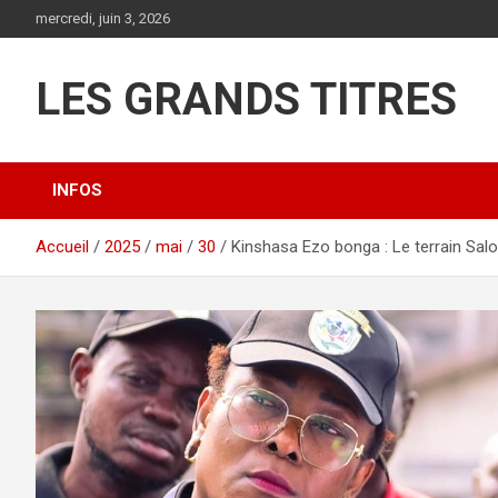
Aller
mercredi, juin 3, 2026
au
contenu
LES GRANDS TITRES
INFOS
Accueil
2025
mai
30
Kinshasa Ezo bonga : Le terrain Salo