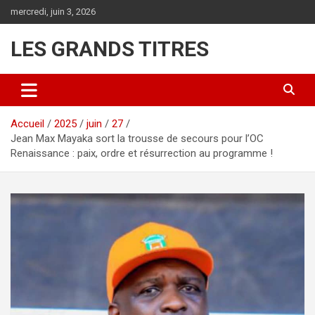
Aller
mercredi, juin 3, 2026
au
contenu
LES GRANDS TITRES
Accueil
2025
juin
27
Jean Max Mayaka sort la trousse de secours pour l’OC
Renaissance : paix, ordre et résurrection au programme !