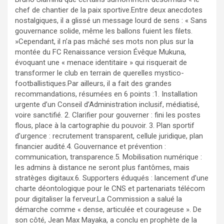
chef de chantier de la paix sportive.Entre deux anecdotes
nostalgiques, il a glissé un message lourd de sens : « Sans
gouvernance solide, même les ballons fuient les filets.
»Cependant, il n’a pas mâché ses mots non plus sur la
montée du FC Renaissance version Évêque Mukuna,
évoquant une « menace identitaire » qui risquerait de
transformer le club en terrain de querelles mystico-
footballistiques.Par ailleurs, il a fait des grandes
recommandations, résumées en 6 points :1. Installation
urgente d’un Conseil d’Administration inclusif, médiatisé,
voire sanctifié. 2. Clarifier pour gouverner : fini les postes
flous, place à la cartographie du pouvoir. 3. Plan sportif
d’urgence : recrutement transparent, cellule juridique, plan
financier audité.4. Gouvernance et prévention :
communication, transparence.5. Mobilisation numérique :
les admins à distance ne seront plus fantômes, mais
stratèges digitaux.6. Supporters éduqués : lancement d’une
charte déontologique pour le CNS et partenariats télécom
pour digitaliser la ferveur.La Commission a salué la
démarche comme « dense, articulée et courageuse ». De
son côté, Jean Max Mayaka, a conclu en prophète de la