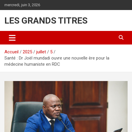
Aller
mercredi, juin 3, 2026
au
contenu
LES GRANDS TITRES
Accueil
2025
juillet
5
Santé : Dr Joël mundadi ouvre une nouvelle ère pour la
médecine humaniste en RDC