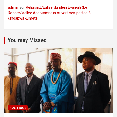
admin
sur
Religion:L’Eglise du plein Évangile(Le
Rocher/Vallée des visions)a ouvert ses portes à
Kingabwa-Limete
You may Missed
POLITIQUE