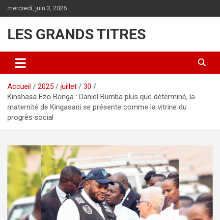
Aller
mercredi, juin 3, 2026
au
contenu
LES GRANDS TITRES
Accueil
2025
juillet
30
Kinshasa Ezo Bonga : Daniel Bumba plus que déterminé, la
maternité de Kingasani se présente comme la vitrine du
progrès social