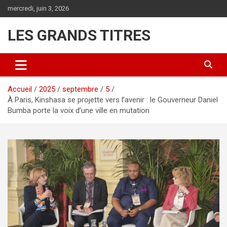
Aller
mercredi, juin 3, 2026
au
contenu
LES GRANDS TITRES
Accueil
2025
septembre
5
À Paris, Kinshasa se projette vers l’avenir : le Gouverneur Daniel
Bumba porte la voix d’une ville en mutation