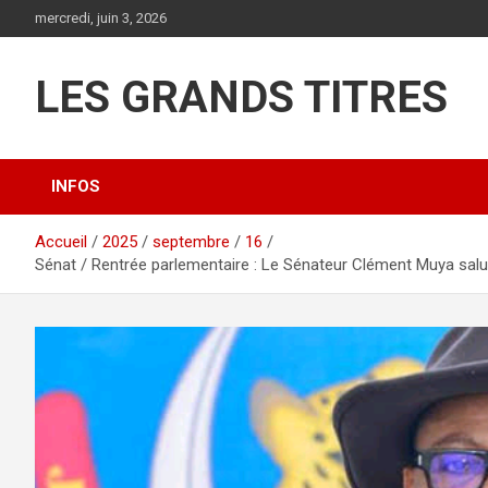
Aller
mercredi, juin 3, 2026
au
contenu
LES GRANDS TITRES
INFOS
Accueil
2025
septembre
16
Sénat / Rentrée parlementaire : Le Sénateur Clément Muya salue