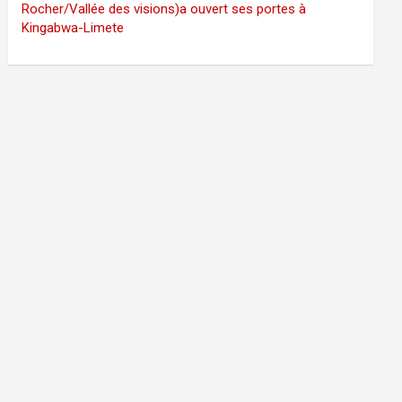
Rocher/Vallée des visions)a ouvert ses portes à
Kingabwa-Limete