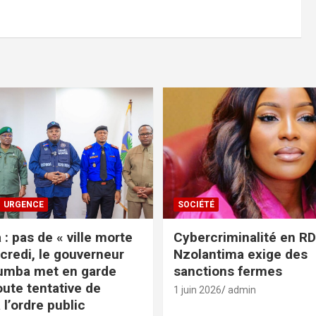
URGENCE
SOCIÉTÉ
: pas de « ville morte
Cybercriminalité en RDC
credi, le gouverneur
Nzolantima exige des
umba met en garde
sanctions fermes
oute tentative de
1 juin 2026
admin
 l’ordre public