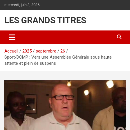
Aller
mercredi, juin 3, 2026
au
contenu
LES GRANDS TITRES
Accueil
2025
septembre
26
Sport/DCMP : Vers une Assemblée Générale sous haute
attente et plein de suspens