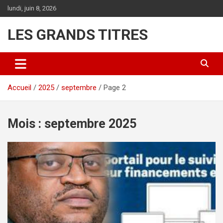
Aller
lundi, juin 8, 2026
au
contenu
LES GRANDS TITRES
Accueil
2025
septembre
Page 2
Mois :
septembre 2025