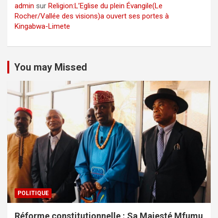
admin
sur
Religion:L’Eglise du plein Évangile(Le
Rocher/Vallée des visions)a ouvert ses portes à
Kingabwa-Limete
You may Missed
POLITIQUE
Réforme constitutionnelle : Sa Majesté Mfumu