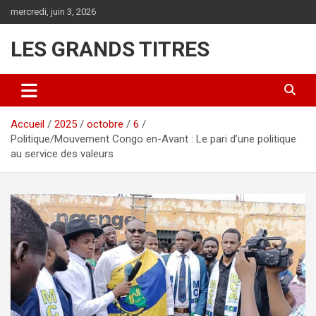
Aller
mercredi, juin 3, 2026
au
contenu
LES GRANDS TITRES
Accueil
2025
octobre
6
Politique/Mouvement Congo en-Avant : Le pari d’une politique
au service des valeurs