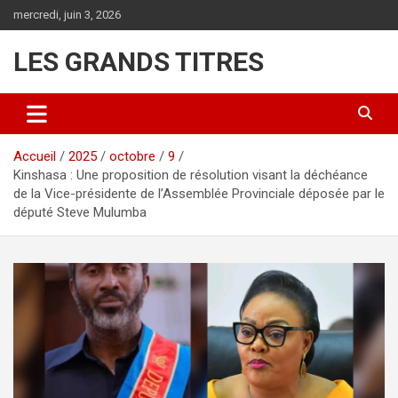
Aller
mercredi, juin 3, 2026
au
contenu
LES GRANDS TITRES
Accueil
2025
octobre
9
Kinshasa : Une proposition de résolution visant la déchéance
de la Vice-présidente de l’Assemblée Provinciale déposée par le
député Steve Mulumba