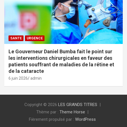
SANTE
URGENCE
Le Gouverneur Daniel Bumba fait le point sur
les interventions chirurgicales en faveur des
patients souffrant de maladies de la rétine et
de la cataracte
6 juin 2026
admin
Copyright © 2026
LES GRANDS TITRES
Thème par :
Theme Horse
Fièrement propulsé par :
WordPress