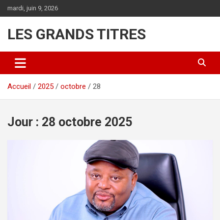
Aller
mardi, juin 9, 2026
au
contenu
LES GRANDS TITRES
Accueil
2025
octobre
28
Jour :
28 octobre 2025