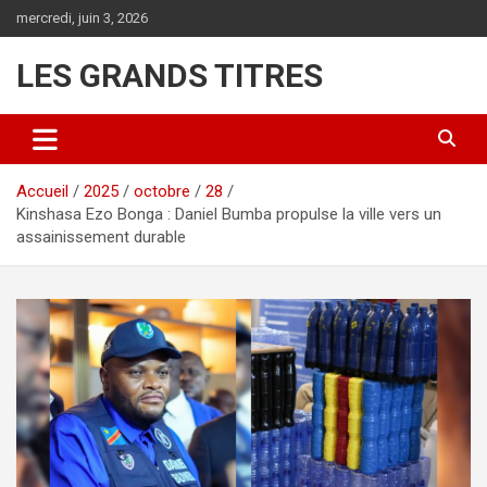
Aller
mercredi, juin 3, 2026
au
contenu
LES GRANDS TITRES
Accueil
2025
octobre
28
Kinshasa Ezo Bonga : Daniel Bumba propulse la ville vers un
assainissement durable