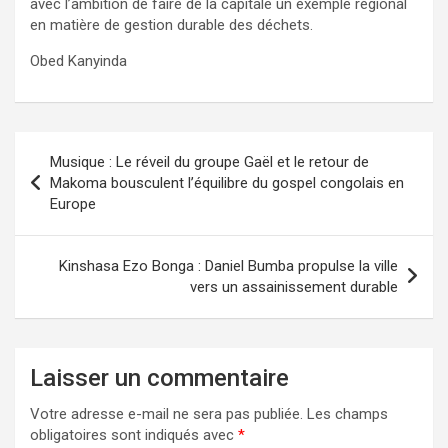
avec l’ambition de faire de la capitale un exemple régional
en matière de gestion durable des déchets.
Obed Kanyinda
Navigation
Musique : Le réveil du groupe Gaël et le retour de
de
Makoma bousculent l’équilibre du gospel congolais en
Europe
l’article
Kinshasa Ezo Bonga : Daniel Bumba propulse la ville
vers un assainissement durable
Laisser un commentaire
Votre adresse e-mail ne sera pas publiée.
Les champs
obligatoires sont indiqués avec
*