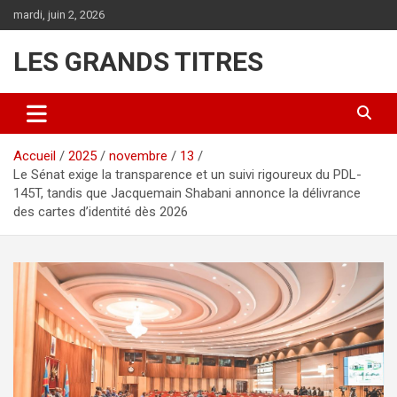
Aller
mardi, juin 2, 2026
au
contenu
LES GRANDS TITRES
Accueil
2025
novembre
13
Le Sénat exige la transparence et un suivi rigoureux du PDL-
145T, tandis que Jacquemain Shabani annonce la délivrance
des cartes d’identité dès 2026