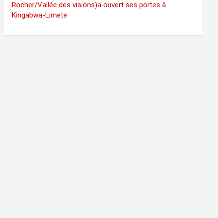
Rocher/Vallée des visions)a ouvert ses portes à
Kingabwa-Limete