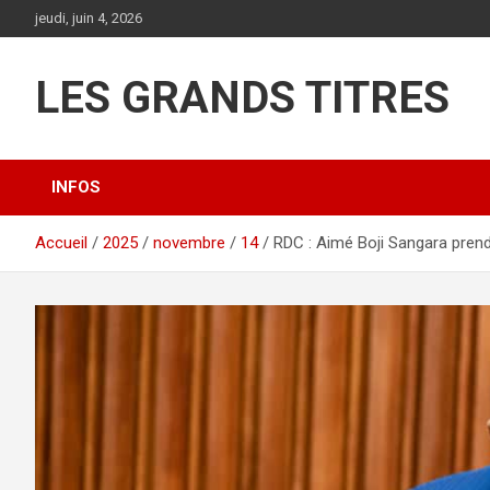
Aller
jeudi, juin 4, 2026
au
contenu
LES GRANDS TITRES
INFOS
Accueil
2025
novembre
14
RDC : Aimé Boji Sangara prend