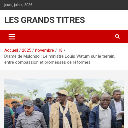
Aller
jeudi, juin 4, 2026
au
contenu
LES GRANDS TITRES
Accueil
2025
novembre
18
Drame de Mulondo : Le ministre Louis Watum sur le terrain,
entre compassion et promesses de réformes