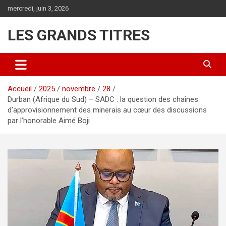
Aller
mercredi, juin 3, 2026
au
contenu
LES GRANDS TITRES
Accueil
2025
novembre
28
Durban (Afrique du Sud) – SADC : la question des chaînes
d’approvisionnement des minerais au cœur des discussions
par l’honorable Aimé Boji