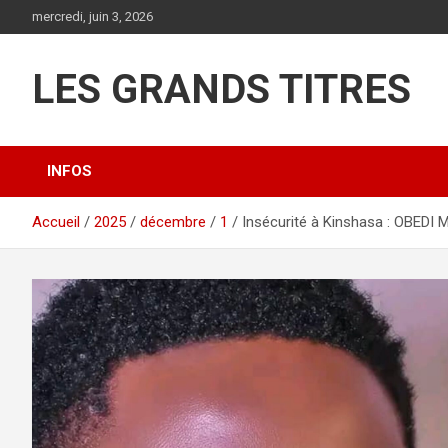
Aller
mercredi, juin 3, 2026
au
contenu
LES GRANDS TITRES
INFOS
Accueil
2025
décembre
1
Insécurité à Kinshasa : OBEDI M