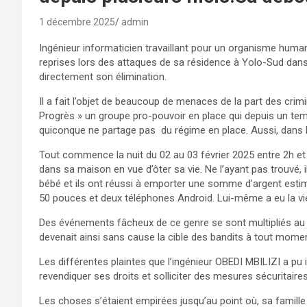
1 décembre 2025
admin
Ingénieur informaticien travaillant pour un organisme humanit
reprises lors des attaques de sa résidence à Yolo-Sud da
directement son élimination.
Il a fait l’objet de beaucoup de menaces de la part des cri
Progrès » un groupe pro-pouvoir en place qui depuis un te
quiconque ne partage pas du régime en place. Aussi, dans le
Tout commence la nuit du 02 au 03 février 2025 entre 2h et 
dans sa maison en vue d’ôter sa vie. Ne l’ayant pas trouvé,
bébé et ils ont réussi à emporter une somme d’argent est
50 pouces et deux téléphones Android. Lui-même a eu la vie s
Des événements fâcheux de ce genre se sont multipliés au poin
devenait ainsi sans cause la cible des bandits à tout momen
Les différentes plaintes que l’ingénieur OBEDI MBILIZI a pu 
revendiquer ses droits et solliciter des mesures sécuritaire
Les choses s’étaient empirées jusqu’au point où, sa famille 