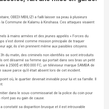
aire, OBEDI MBILIZI a failli laisser sa peau à plusieurs
ns la Commune de Kalamu à Kinshasa. Ces attaques visaient
minels à mains armées et des jeunes appelés « Forces du
mps s’est donné comme mission principale de traquer
ur agir, ils s’en prennent même aux paisibles citoyens.
3h du matin, des criminels non identifiés se sont introduits
 ils ont désarmé sa femme qui portait dans ses bras un petit
imée à 2500$ et 800.000 FC, un téléviseur marque SAMBA de
auve parce qu’il était absent lors de cet incident.
t où, le quartier devenait invivable pour lui et sa famille. Il
t.
initier dans le sous-commissariat de la police du coin pour
s n’ont pas eu gain de cause.
a constaté sa disparition brusque et il est introuvable