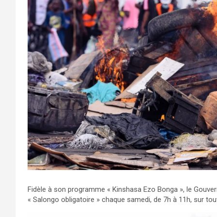
Fidèle à son programme « Kinshasa Ezo Bonga », le Gouverneu
« Salongo obligatoire » chaque samedi, de 7h à 11h, sur tou