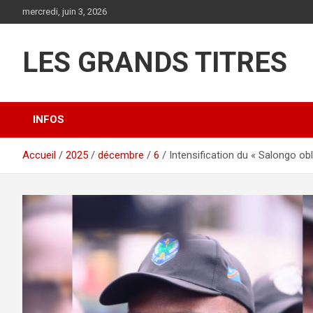
Aller
mercredi, juin 3, 2026
au
contenu
LES GRANDS TITRES
INFOS
Accueil
2025
décembre
6
Intensification du « Salongo ob