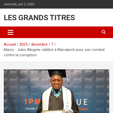
Aller
mercredi, juin 3, 2026
au
contenu
LES GRANDS TITRES
Accueil
2025
décembre
7
Maroc : Jules Alingete célébré à Marrakech pour son combat
contre la corruption