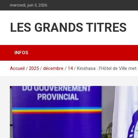
Aller
mercredi, juin 3, 2026
au
contenu
LES GRANDS TITRES
INFOS
Accueil
2025
décembre
14
Kinshasa : l’Hôtel de Ville m