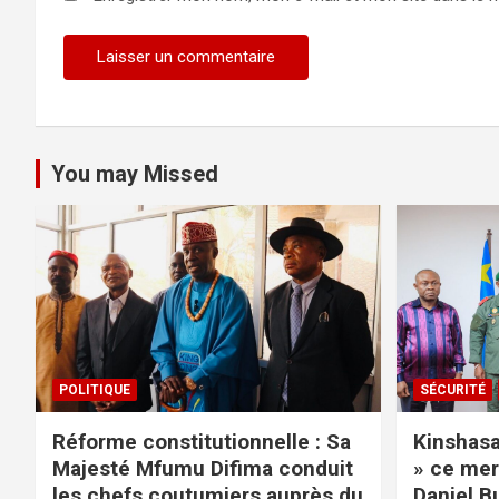
You may Missed
POLITIQUE
SÉCURITÉ
Réforme constitutionnelle : Sa
Kinshasa 
Majesté Mfumu Difima conduit
» ce mer
les chefs coutumiers auprès du
Daniel B