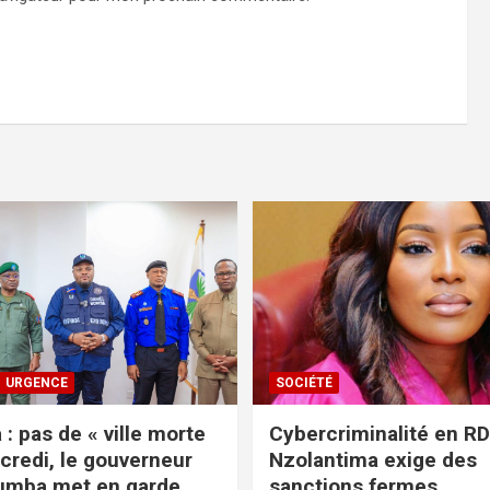
URGENCE
SOCIÉTÉ
: pas de « ville morte
Cybercriminalité en RDC
credi, le gouverneur
Nzolantima exige des
umba met en garde
sanctions fermes