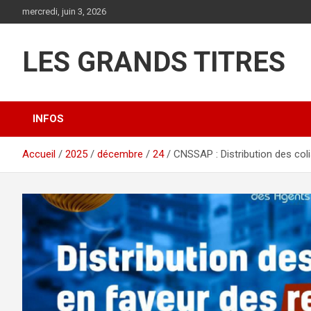
Aller
mercredi, juin 3, 2026
au
contenu
LES GRANDS TITRES
INFOS
Accueil
2025
décembre
24
CNSSAP : Distribution des col