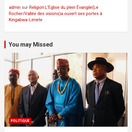
admin
sur
Religion:L’Eglise du plein Évangile(Le
Rocher/Vallée des visions)a ouvert ses portes à
Kingabwa-Limete
You may Missed
POLITIQUE