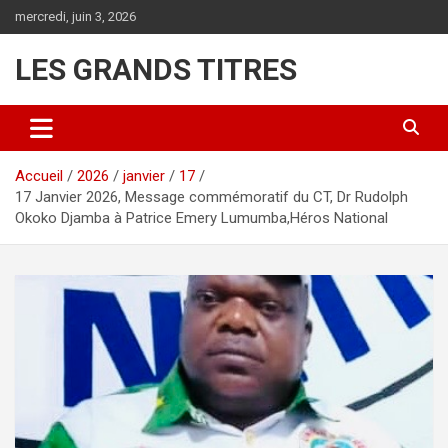
Aller
mercredi, juin 3, 2026
au
contenu
LES GRANDS TITRES
Accueil
2026
janvier
17
17 Janvier 2026, Message commémoratif du CT, Dr Rudolph
Okoko Djamba à Patrice Emery Lumumba,Héros National