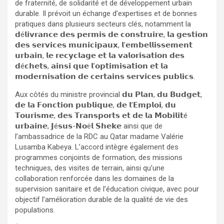
de fraternité, de solidarité et de développement urbain
durable. Il prévoit un échange d’expertises et de bonnes
pratiques dans plusieurs secteurs clés, notamment la
𝗱é𝗹𝗶𝘃𝗿𝗮𝗻𝗰𝗲 𝗱𝗲𝘀 𝗽𝗲𝗿𝗺𝗶𝘀 𝗱𝗲 𝗰𝗼𝗻𝘀𝘁𝗿𝘂𝗶𝗿𝗲, 𝗹𝗮 𝗴𝗲𝘀𝘁𝗶𝗼𝗻
𝗱𝗲𝘀 𝘀𝗲𝗿𝘃𝗶𝗰𝗲𝘀 𝗺𝘂𝗻𝗶𝗰𝗶𝗽𝗮𝘂𝘅, 𝗹’𝗲𝗺𝗯𝗲𝗹𝗹𝗶𝘀𝘀𝗲𝗺𝗲𝗻𝘁
𝘂𝗿𝗯𝗮𝗶𝗻, 𝗹𝗲 𝗿𝗲𝗰𝘆𝗰𝗹𝗮𝗴𝗲 𝗲𝘁 𝗹𝗮 𝘃𝗮𝗹𝗼𝗿𝗶𝘀𝗮𝘁𝗶𝗼𝗻 𝗱𝗲𝘀
𝗱é𝗰𝗵𝗲𝘁𝘀, 𝗮𝗶𝗻𝘀𝗶 𝗾𝘂𝗲 𝗹’𝗼𝗽𝘁𝗶𝗺𝗶𝘀𝗮𝘁𝗶𝗼𝗻 𝗲𝘁 𝗹𝗮
𝗺𝗼𝗱𝗲𝗿𝗻𝗶𝘀𝗮𝘁𝗶𝗼𝗻 𝗱𝗲 𝗰𝗲𝗿𝘁𝗮𝗶𝗻𝘀 𝘀𝗲𝗿𝘃𝗶𝗰𝗲𝘀 𝗽𝘂𝗯𝗹𝗶𝗰𝘀.
Aux côtés du ministre provincial 𝗱𝘂 𝗣𝗹𝗮𝗻, 𝗱𝘂 𝗕𝘂𝗱𝗴𝗲𝘁,
𝗱𝗲 𝗹𝗮 𝗙𝗼𝗻𝗰𝘁𝗶𝗼𝗻 𝗽𝘂𝗯𝗹𝗶𝗾𝘂𝗲, 𝗱𝗲 𝗹’𝗘𝗺𝗽𝗹𝗼𝗶, 𝗱𝘂
𝗧𝗼𝘂𝗿𝗶𝘀𝗺𝗲, 𝗱𝗲𝘀 𝗧𝗿𝗮𝗻𝘀𝗽𝗼𝗿𝘁𝘀 𝗲𝘁 𝗱𝗲 𝗹𝗮 𝗠𝗼𝗯𝗶𝗹𝗶𝘁é
𝘂𝗿𝗯𝗮𝗶𝗻𝗲, 𝗝é𝘀𝘂𝘀-𝗡𝗼ë𝗹 𝗦𝗵𝗲𝗸𝗲 ainsi que de
l’ambassadrice de la RDC au Qatar madame Valérie
Lusamba Kabeya. L’accord intègre également des
programmes conjoints de formation, des missions
techniques, des visites de terrain, ainsi qu’une
collaboration renforcée dans les domaines de la
supervision sanitaire et de l’éducation civique, avec pour
objectif l’amélioration durable de la qualité de vie des
populations.