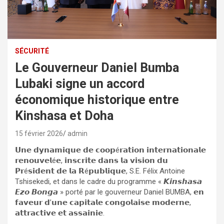
SÉCURITÉ
Le Gouverneur Daniel Bumba
Lubaki signe un accord
économique historique entre
Kinshasa et Doha
15 février 2026
admin
𝗨𝗻𝗲 𝗱𝘆𝗻𝗮𝗺𝗶𝗾𝘂𝗲 𝗱𝗲 𝗰𝗼𝗼𝗽é𝗿𝗮𝘁𝗶𝗼𝗻 𝗶𝗻𝘁𝗲𝗿𝗻𝗮𝘁𝗶𝗼𝗻𝗮𝗹𝗲
𝗿𝗲𝗻𝗼𝘂𝘃𝗲𝗹é𝗲, 𝗶𝗻𝘀𝗰𝗿𝗶𝘁𝗲 𝗱𝗮𝗻𝘀 𝗹𝗮 𝘃𝗶𝘀𝗶𝗼𝗻 𝗱𝘂
𝗣𝗿é𝘀𝗶𝗱𝗲𝗻𝘁 𝗱𝗲 𝗹𝗮 𝗥é𝗽𝘂𝗯𝗹𝗶𝗾𝘂𝗲, S.E. Félix Antoine
Tshisekedi, et dans le cadre du programme « 𝙆𝙞𝙣𝙨𝙝𝙖𝙨𝙖
𝙀𝙯𝙤 𝘽𝙤𝙣𝙜𝙖 » porté par le gouverneur Daniel BUMBA, 𝗲𝗻
𝗳𝗮𝘃𝗲𝘂𝗿 𝗱’𝘂𝗻𝗲 𝗰𝗮𝗽𝗶𝘁𝗮𝗹𝗲 𝗰𝗼𝗻𝗴𝗼𝗹𝗮𝗶𝘀𝗲 𝗺𝗼𝗱𝗲𝗿𝗻𝗲,
𝗮𝘁𝘁𝗿𝗮𝗰𝘁𝗶𝘃𝗲 𝗲𝘁 𝗮𝘀𝘀𝗮𝗶𝗻𝗶𝗲.