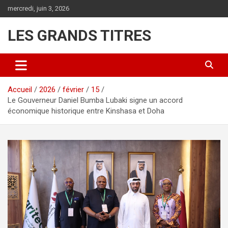
Aller
mercredi, juin 3, 2026
au
contenu
LES GRANDS TITRES
Accueil
2026
février
15
Le Gouverneur Daniel Bumba Lubaki signe un accord
économique historique entre Kinshasa et Doha