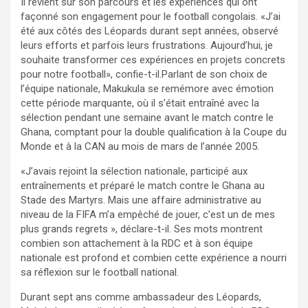
Il revient sur son parcours et les expériences qui ont
façonné son engagement pour le football congolais. «J’ai
été aux côtés des Léopards durant sept années, observé
leurs efforts et parfois leurs frustrations. Aujourd’hui, je
souhaite transformer ces expériences en projets concrets
pour notre football», confie-t-il.Parlant de son choix de
l’équipe nationale, Makukula se remémore avec émotion
cette période marquante, où il s’était entraîné avec la
sélection pendant une semaine avant le match contre le
Ghana, comptant pour la double qualification à la Coupe du
Monde et à la CAN au mois de mars de l’année 2005.
«J’avais rejoint la sélection nationale, participé aux
entraînements et préparé le match contre le Ghana au
Stade des Martyrs. Mais une affaire administrative au
niveau de la FIFA m’a empêché de jouer, c’est un de mes
plus grands regrets », déclare-t-il. Ses mots montrent
combien son attachement à la RDC et à son équipe
nationale est profond et combien cette expérience a nourri
sa réflexion sur le football national.
Durant sept ans comme ambassadeur des Léopards,