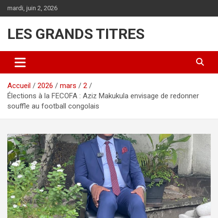
Aller
mardi, juin 2, 2026
au
contenu
LES GRANDS TITRES
Accueil
2026
mars
2
Élections à la FECOFA : Aziz Makukula envisage de redonner
souffle au football congolais