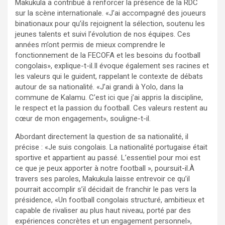
Makukula a contribué à renforcer la présence de la RDC
sur la scène internationale. «J’ai accompagné des joueurs
binationaux pour qu’ils rejoignent la sélection, soutenu les
jeunes talents et suivi l’évolution de nos équipes. Ces
années m’ont permis de mieux comprendre le
fonctionnement de la FECOFA et les besoins du football
congolais», explique-t-il.Il évoque également ses racines et
les valeurs qui le guident, rappelant le contexte de débats
autour de sa nationalité. «J’ai grandi à Yolo, dans la
commune de Kalamu. C’est ici que j’ai appris la discipline,
le respect et la passion du football. Ces valeurs restent au
cœur de mon engagement», souligne-t-il.
Abordant directement la question de sa nationalité, il
précise : «Je suis congolais. La nationalité portugaise était
sportive et appartient au passé. L’essentiel pour moi est
ce que je peux apporter à notre football », poursuit-il.À
travers ses paroles, Makukula laisse entrevoir ce qu’il
pourrait accomplir s’il décidait de franchir le pas vers la
présidence, «Un football congolais structuré, ambitieux et
capable de rivaliser au plus haut niveau, porté par des
expériences concrètes et un engagement personnel»,