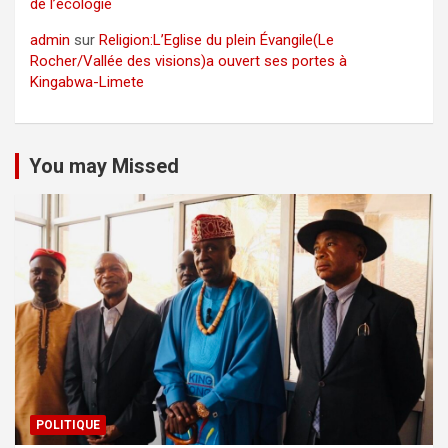
de l’écologie
admin
sur
Religion:L’Eglise du plein Évangile(Le
Rocher/Vallée des visions)a ouvert ses portes à
Kingabwa-Limete
You may Missed
POLITIQUE