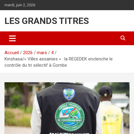
Aller
mardi, juin 2, 2026
au
contenu
LES GRANDS TITRES
Accueil
2026
mars
4
Kinshasa/« Villes assainies » : la REGEDEK enclenche le
contrôle du tri sélectif à Gombe