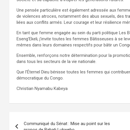
Une pensée particulière est également adressée aux femme
de violences atroces, notamment des abus sexuels, des tr
liées aux conflits armés. Leur courage et leur résilience mérit
En tant que femme engagée au sein du parti politique Les B
Eseng’Ekeli, j’invite toutes les femmes Bâtisseuses à se leve
mêmes dans leurs domaines respectifs pour bâtir un Congo f
Ensemble, renforçons notre détermination pour la promotio
dans tous les secteurs de la vie nationale.
Que l’Éternel Dieu bénisse toutes les femmes qui contribu
démocratique du Congo.
Christian Nyamabu Kabeya
Navigation
Communiqué du Sénat : Mise au point sur les
de
propos de Bahati Lukwebo