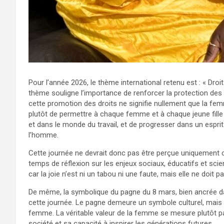
Pour l’année 2026, le thème international retenu est : « Droi
thème souligne l’importance de renforcer la protection de
cette promotion des droits ne signifie nullement que la fem
plutôt de permettre à chaque femme et à chaque jeune fille 
et dans le monde du travail, et de progresser dans un espri
l’homme.
Cette journée ne devrait donc pas être perçue uniquement 
temps de réflexion sur les enjeux sociaux, éducatifs et scie
car la joie n’est ni un tabou ni une faute, mais elle ne doit
De même, la symbolique du pagne du 8 mars, bien ancrée dans
cette journée. Le pagne demeure un symbole culturel, mais il ne
femme. La véritable valeur de la femme se mesure plutôt p
société et sa capacité à inspirer les générations futures.