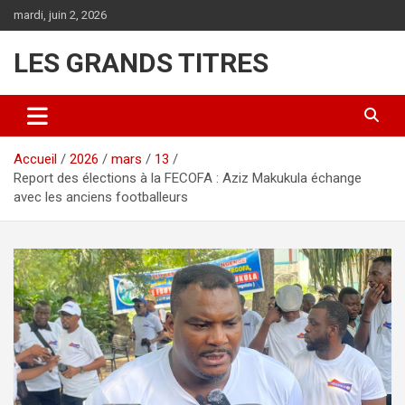
Aller
mardi, juin 2, 2026
au
contenu
LES GRANDS TITRES
Accueil
2026
mars
13
Report des élections à la FECOFA : Aziz Makukula échange
avec les anciens footballeurs