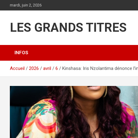
Aller
mardi, juin 2, 2026
au
contenu
LES GRANDS TITRES
INFOS
Accueil
2026
avril
6
Kinshasa: Iris Nzolantima dénonce l’