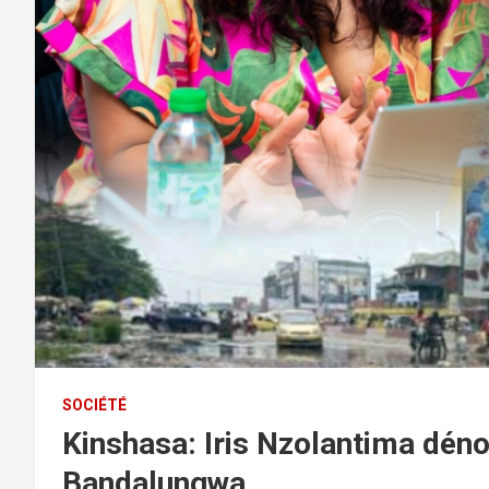
SOCIÉTÉ
Kinshasa: Iris Nzolantima déno
Bandalungwa