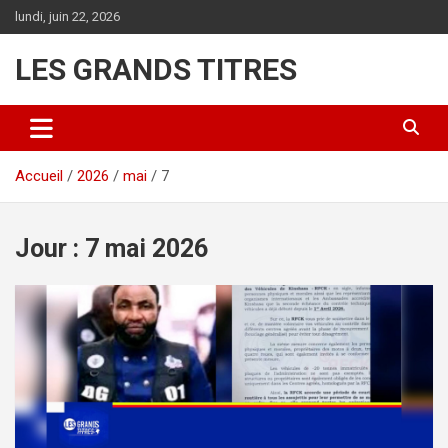
Aller
lundi, juin 22, 2026
au
contenu
LES GRANDS TITRES
Accueil
2026
mai
7
Jour :
7 mai 2026