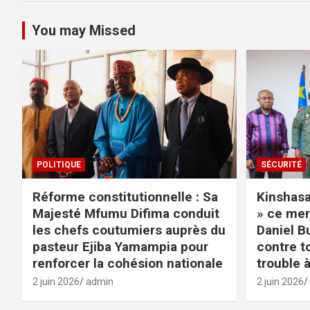
You may Missed
POLITIQUE
SÉCURITÉ
Réforme constitutionnelle : Sa
Kinshasa 
Majesté Mfumu Difima conduit
» ce mer
les chefs coutumiers auprès du
Daniel B
pasteur Ejiba Yamampia pour
contre t
renforcer la cohésion nationale
trouble à
2 juin 2026
admin
2 juin 2026