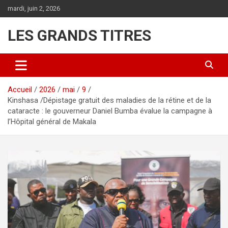
Aller
mardi, juin 2, 2026
au
contenu
LES GRANDS TITRES
Accueil
2026
mai
9
Kinshasa /Dépistage gratuit des maladies de la rétine et de la
cataracte : le gouverneur Daniel Bumba évalue la campagne à
l’Hôpital général de Makala