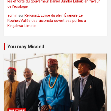
les efforts du gouverneur Daniel Bumba Lubaki en faveur
de l’écologie
admin
sur
Religion:L’Eglise du plein Évangile(Le
Rocher/Vallée des visions)a ouvert ses portes à
Kingabwa-Limete
You may Missed
POLITIQUE