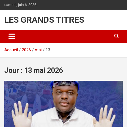
Aller
samedi, juin 6, 2026
au
contenu
LES GRANDS TITRES
Accueil
2026
mai
13
Jour :
13 mai 2026