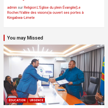
admin
sur
Religion:L’Eglise du plein Évangile(Le
Rocher/Vallée des visions)a ouvert ses portes à
Kingabwa-Limete
You may Missed
ÉDUCATION
URGENCE