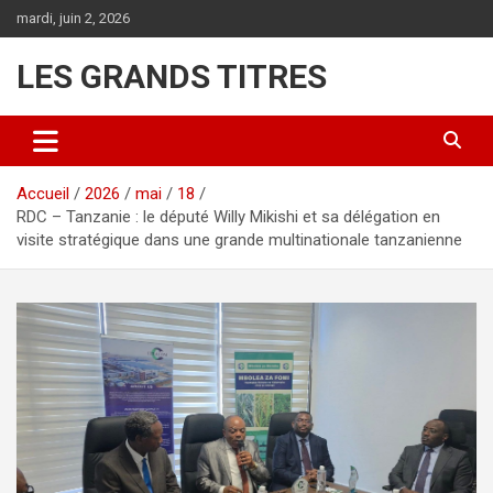
Aller
mardi, juin 2, 2026
au
contenu
LES GRANDS TITRES
Accueil
2026
mai
18
RDC – Tanzanie : le député Willy Mikishi et sa délégation en
visite stratégique dans une grande multinationale tanzanienne