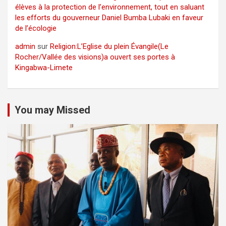
élèves à la protection de l’environnement, tout en saluant
les efforts du gouverneur Daniel Bumba Lubaki en faveur
de l’écologie
admin
sur
Religion:L’Eglise du plein Évangile(Le
Rocher/Vallée des visions)a ouvert ses portes à
Kingabwa-Limete
You may Missed