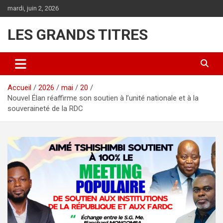
Aller
mardi, juin 2, 2026
au
contenu
LES GRANDS TITRES
Accueil
2026
mai
20
Nouvel Élan réaffirme son soutien à l’unité nationale et à la
souveraineté de la RDC