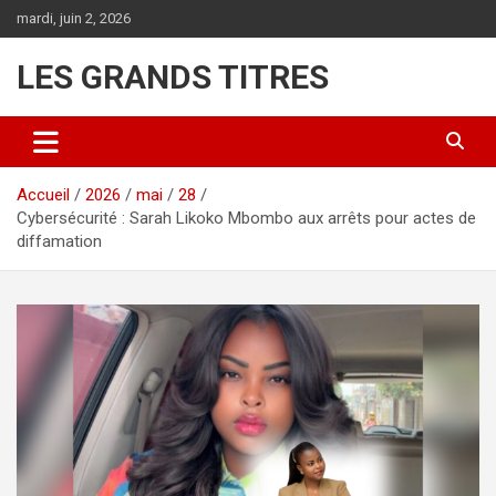
Aller
mardi, juin 2, 2026
au
contenu
LES GRANDS TITRES
Accueil
2026
mai
28
Cybersécurité : Sarah Likoko Mbombo aux arrêts pour actes de
diffamation