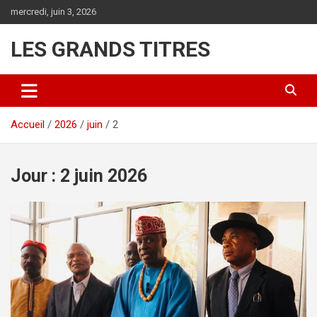
Aller
mercredi, juin 3, 2026
au
contenu
LES GRANDS TITRES
Accueil
2026
juin
2
Jour :
2 juin 2026