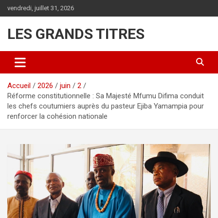
Aller
vendredi, juillet 31, 2026
au
contenu
LES GRANDS TITRES
Accueil
2026
juin
2
Réforme constitutionnelle : Sa Majesté Mfumu Difima conduit
les chefs coutumiers auprès du pasteur Ejiba Yamampia pour
renforcer la cohésion nationale