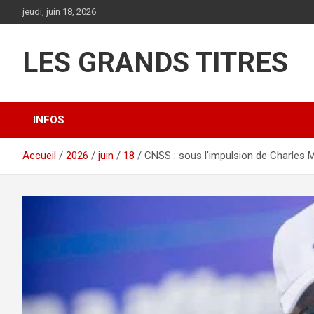
Aller
jeudi, juin 18, 2026
au
contenu
LES GRANDS TITRES
INFOS
Accueil
2026
juin
18
CNSS : sous l’impulsion de Charles