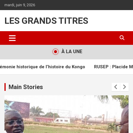
Aller
mardi, juin 9, 2026
au
contenu
LES GRANDS TITRES
À LA UNE
toire du Kongo
RUSEP : Placide Mumaka fait le point sur la v
Main Stories