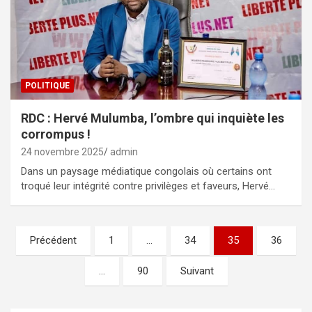
POLITIQUE
RDC : Hervé Mulumba, l’ombre qui inquiète les
corrompus !
24 novembre 2025
admin
Dans un paysage médiatique congolais où certains ont
troqué leur intégrité contre privilèges et faveurs, Hervé…
Pagination
Précédent
1
…
34
35
36
des
…
90
Suivant
publications