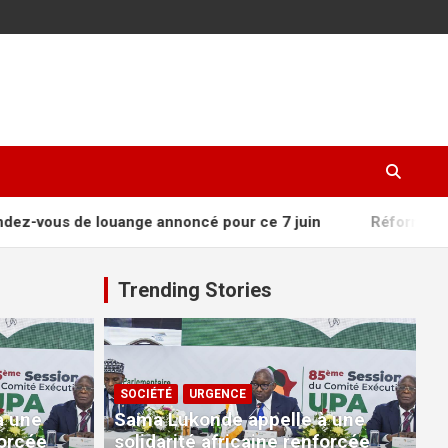
nge annoncé pour ce 7 juin
Réforme constitutionnelle : 
Trending Stories
SOCIÉTÉ
URGENCE
à une
Sama Lukonde appelle à une
forcée
solidarité africaine renforcée