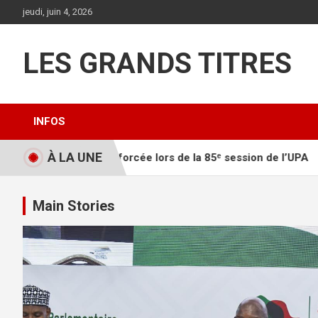
Aller
jeudi, juin 4, 2026
au
contenu
LES GRANDS TITRES
INFOS
À LA UNE
e renforcée lors de la 85ᵉ session de l’UPA
Kinshasa : « 
Main Stories