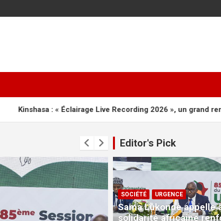
Éclairage Live Recording 2026 », un grand rendez-vous de loua
Editor's Pick
SOCIÉTÉ
URGENCE
Sama Lukonde appelle 
solidarité africaine ren