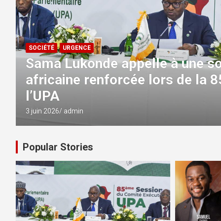
RELIGION
URGENCE
Kinshasa : « Éclairage Live Rec
un grand rendez-vous de loua
pour ce 7 juin
3 juin 2026
admin
Popular Stories