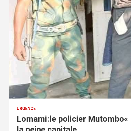
URGENCE
Lomami:le policier Mutombo«
la peine capitale.