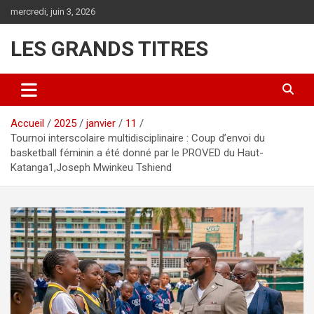
Aller
mercredi, juin 3, 2026
au
contenu
LES GRANDS TITRES
Accueil
2025
janvier
11
Tournoi interscolaire multidisciplinaire : Coup d’envoi du
basketball féminin a été donné par le PROVED du Haut-
Katanga1,Joseph Mwinkeu Tshiend