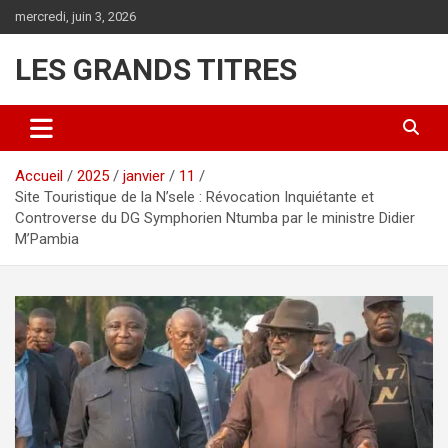
Aller
mercredi, juin 3, 2026
au
contenu
LES GRANDS TITRES
Accueil
2025
janvier
11
Site Touristique de la N’sele : Révocation Inquiétante et
Controverse du DG Symphorien Ntumba par le ministre Didier
M’Pambia