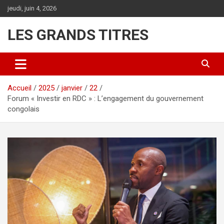
Aller
jeudi, juin 4, 2026
au
contenu
LES GRANDS TITRES
Accueil
2025
janvier
22
Forum « Investir en RDC » : L’engagement du gouvernement
congolais