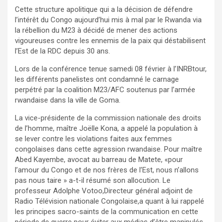
Cette structure apolitique qui a la décision de défendre
l’intérêt du Congo aujourd’hui mis à mal par le Rwanda via
la rébellion du M23 à décidé de mener des actions
vigoureuses contre les ennemis de la paix qui déstabilisent
l’Est de la RDC depuis 30 ans.
Lors de la conférence tenue samedi 08 février à l’INRBtour,
les différents panelistes ont condamné le carnage
perpétré par la coalition M23/AFC soutenus par l’armée
rwandaise dans la ville de Goma.
La vice-présidente de la commission nationale des droits
de l’homme, maître Joëlle Kona, a appelé la population à
se lever contre les violations faites aux femmes
congolaises dans cette agression rwandaise. Pour maître
Abed Kayembe, avocat au barreau de Matete, «pour
l’amour du Congo et de nos frères de l’Est, nous n’allons
pas nous taire » a-t-il résumé son allocution. Le
professeur Adolphe Votoo,Directeur général adjoint de
Radio Télévision nationale Congolaise,a quant à lui rappelé
les principes sacro-saints de la communication en cette
période de guerre pour éviter aux médias d’être manipulés.