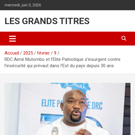
Aller
mercredi, juin 3, 2026
au
contenu
LES GRANDS TITRES
Accueil
2025
février
9
RDC:Aimé Mutombo et l’Elite Patriotique s’insurgent contre
l’insécurité qui prévaut dans l’Est du pays depuis 30 ans