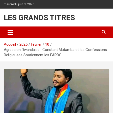
Aller
mercredi, juin 3, 2026
au
contenu
LES GRANDS TITRES
Accueil
2025
février
10
Agression Rwandaise : Constant Mutamba et les Confessions
Religieuses Soutiennent les FARDC